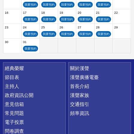
我要預約
我要預約
我要預約
我要預約
我要預約
16
17
18
19
20
21
22
我要預約
我要預約
我要預約
我要預約
我要預約
23
24
25
26
27
28
29
我要預約
我要預約
我要預約
我要預約
我要預約
30
31
我要預約
快速連結
經典榮耀
關於漢聲
節目表
漢聲廣播電臺
主持人
首長介紹
政府資訊公開
漢聲家族
意見信箱
交通指引
常見問題
頻率資訊
電子投票
問卷調查