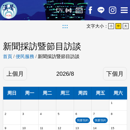
EN
:::
文字大小：
小
中
大
新聞採訪暨節目訪談
首頁
/
便民服務
/
新聞採訪暨節目訪談
上個月
2026
/
8
下個月
周日
周一
周二
周三
周四
周五
周六
1
2
3
4
5
6
7
8
我要預約
我要預約
9
10
11
12
13
14
15