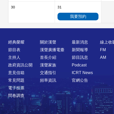
30
31
我要預約
快速連結
經典榮耀
關於漢聲
最新消息
線上收
節目表
漢聲廣播電臺
新聞報導
FM
主持人
首長介紹
節目訊息
AM
政府資訊公開
漢聲家族
Podcast
意見信箱
交通指引
ICRT News
常見問題
頻率資訊
官網公告
電子投票
問卷調查