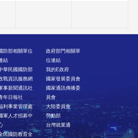
國防部相關單位
政府部門相關單
連結
位連結
中華民國國防部
我的E政府
政戰資訊服務網
國家發展委員會
軍事新聞通訊社
國家通訊傳播委
青年日報社
員會
福利事業管理處
大陸委員會
國軍人才招募中
勞動部
心
台灣就業通
全民國防教育全