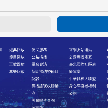
聽
經典回放
便民服務
官網友站連結
節目回放
公益插播
公營廣播電臺
軍歌回放
電台參訪
臺北國際社區廣
軍樂回放
新聞採訪暨節目
播電臺
訪談
中華職棒大聯盟
廣播訊號收聽量
身心障礙者權利
測
公約
黑膠唱片查詢
留言版