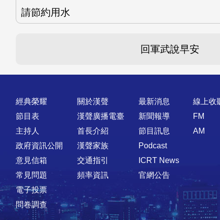
請節約用水
回軍武說早安
快速連結
經典榮耀
關於漢聲
最新消息
線上收
節目表
漢聲廣播電臺
新聞報導
FM
主持人
首長介紹
節目訊息
AM
政府資訊公開
漢聲家族
Podcast
意見信箱
交通指引
ICRT News
常見問題
頻率資訊
官網公告
電子投票
問卷調查