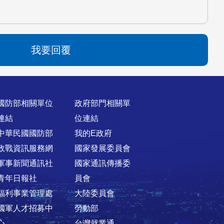
我要回覆
國防部相關單位
政府部門相關單
連結
位連結
中華民國國防部
我的E政府
政戰資訊服務網
國家發展委員會
軍事新聞通訊社
國家通訊傳播委
青年日報社
員會
福利事業管理處
大陸委員會
國軍人才招募中
勞動部
心
台灣就業通