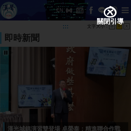
EN
關閉引導
:::
文字大小：
小
中
大
即時新聞
暫停輪播
播放輪播
漢光城鎮演習雙登場 卓榮泰：精進聯合作戰