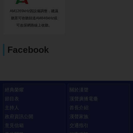
AM1269kHz因設備調整，建議
聽眾可收聽頻道AM846kHz或
可改採網路線上收聽。
Facebook
快速連結
經典榮耀
關於漢聲
節目表
漢聲廣播電臺
主持人
首長介紹
政府資訊公開
漢聲家族
意見信箱
交通指引