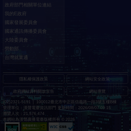
政府部門相關單位連結
我的E政府
國家發展委員會
國家通訊傳播委員會
大陸委員會
勞動部
台灣就業通
隱私權保護政策
網站安全政策
政府網站資料開放宣告
網站導覽
(02)2321-5191
│
100012臺北市中正區信義路一段3號五樓B棟
管理單位：漢聲電臺資訊部門
更新時間：2026/08/07 09:15
瀏覽人次：21,576,474
本網站為漢聲廣播電臺版權所有 © 2026