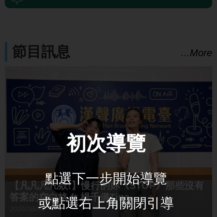
節目訊息
...More
初次導覽
點選下一步開始導覽
【凡凡凡凡欸!】慢行的妳《STOP》那些沒有
答案的空白格 ft.楊千儀Tina
或點選右上角關閉引導
2026/08/04