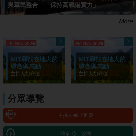
與軍民整合 「保持高戰備實力」
...More
MIT尋找在地人的
MIT尋找在地人的
驕傲與感動
蓓你好時光
驕傲與感動
主持人
胡宥佳
主持人
主持人
汪蓓
胡宥佳
分眾導覽
主持人-線上回覆
聽眾-線上收聽