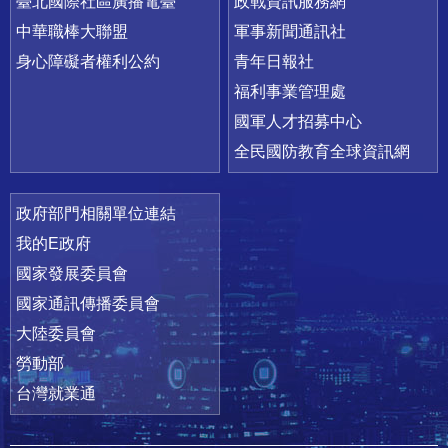
臺北國際社區廣播電臺
政戰資訊服務網
中華職棒大聯盟
軍事新聞通訊社
身心障礙者權利公約
青年日報社
福利事業管理處
國軍人才招募中心
全民國防教育全球資訊網
政府部門相關單位連結
我的E政府
國家發展委員會
國家通訊傳播委員會
大陸委員會
勞動部
台灣就業通