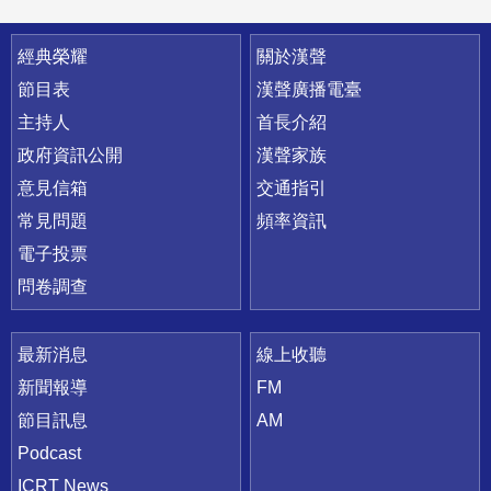
快速連結
經典榮耀
關於漢聲
節目表
漢聲廣播電臺
主持人
首長介紹
政府資訊公開
漢聲家族
意見信箱
交通指引
常見問題
頻率資訊
電子投票
問卷調查
最新消息
線上收聽
新聞報導
FM
節目訊息
AM
Podcast
ICRT News