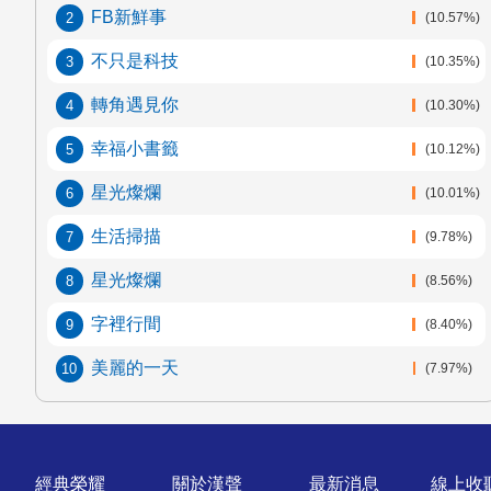
FB新鮮事
(10.57%)
不只是科技
(10.35%)
轉角遇見你
(10.30%)
幸福小書籤
(10.12%)
星光燦爛
(10.01%)
生活掃描
(9.78%)
星光燦爛
(8.56%)
字裡行間
(8.40%)
美麗的一天
(7.97%)
快速連結
經典榮耀
關於漢聲
最新消息
線上收