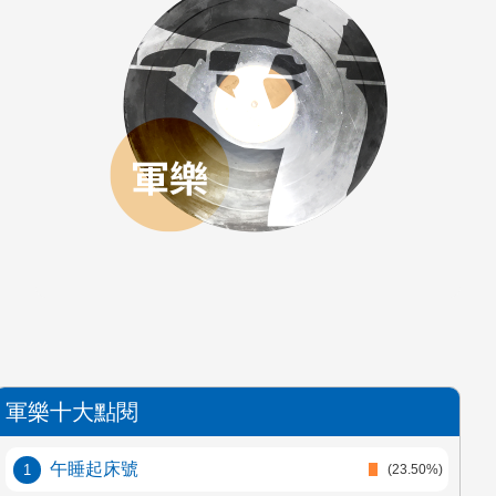
軍樂十大點閱
午睡起床號
(23.50%)