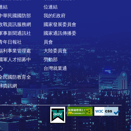
連結
位連結
中華民國國防部
我的E政府
政戰資訊服務網
國家發展委員會
軍事新聞通訊社
國家通訊傳播委
青年日報社
員會
福利事業管理處
大陸委員會
國軍人才招募中
勞動部
心
台灣就業通
全民國防教育全
球資訊網