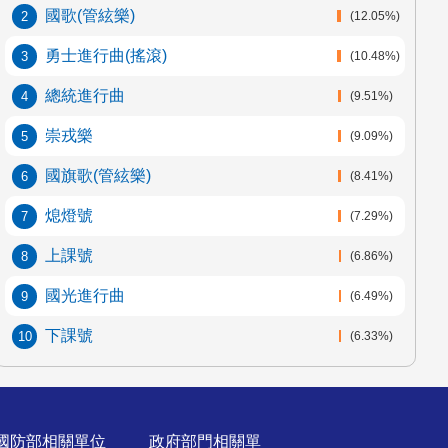
國歌
(管絃樂)
(12.05%)
勇士進行曲
(搖滾)
(10.48%)
總統進行曲
(9.51%)
崇戎樂
(9.09%)
國旗歌
(管絃樂)
(8.41%)
熄燈號
(7.29%)
上課號
(6.86%)
國光進行曲
(6.49%)
下課號
(6.33%)
國防部相關單位
政府部門相關單