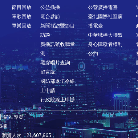
節目回放
公益插播
公營廣播電臺
軍歌回放
電台參訪
臺北國際社區廣
軍樂回放
新聞採訪暨節目
播電臺
訪談
中華職棒大聯盟
廣播訊號收聽量
身心障礙者權利
測
公約
黑膠唱片查詢
留言版
國防部退伍令線
上申請
行政院線上申辦
│
網站導覽
B棟
8
瀏覽人次：21,607,965