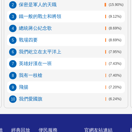
保密是軍人的天職
(15.90%)
鐵一般的戰士和將領
(9.12%)
總統蔣公紀念歌
(8.69%)
戰場四要
(8.69%)
我們屹立在太平洋上
(7.95%)
英雄好漢在一班
(7.43%)
我有一枝槍
(7.40%)
飛揚
(7.20%)
我們愛國旗
(6.24%)
聽
經典回放
便民服務
官網友站連結