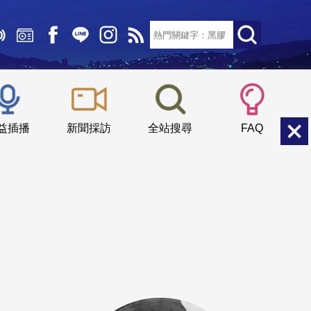
文字大小：
小
中
大
益插播
新聞採訪
全站搜尋
FAQ
軍樂回放