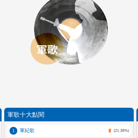
軍歌十大點閱
軍紀歌
(21.38%)