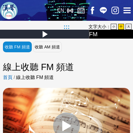
EN
:::
文字大小：
小
中
大
FM
Play
:
Video
收聽 FM 頻道
收聽 AM 頻道
音
樂
線上收聽 FM 頻道
到
首頁
/
線上收聽 FM 頻道
天
明
FM 02:00-05:00(每天)