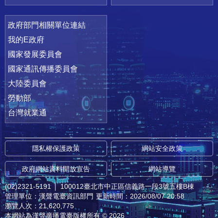
政府部門相關單位連結
我的E政府
國家發展委員會
國家通訊傳播委員會
大陸委員會
勞動部
台灣就業通
隱私權保護政策
網站安全政策
政府網站資料開放宣告
網站導覽
(02)2321-5191
│
100012臺北市中正區信義路一段3號五樓B棟
管理單位：漢聲電臺資訊部門
更新時間：2026/08/07 20:58
瀏覽人次：21,620,775
本網站為漢聲廣播電臺版權所有 © 2026