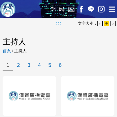
EN
:::
文字大小：
小
中
大
主持人
首頁
/
主持人
1
2
3
4
5
6