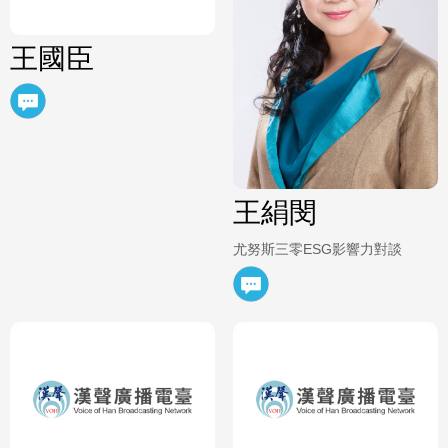
王國臣
王絹閔
尤努斯三零ESG影響力對談