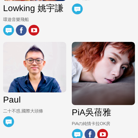
Lowking 姚宇謙
環遊音樂飛船
Paul
PiA吳蓓雅
二十不惑,國際大頭條
PiAの純情卡拉OK房