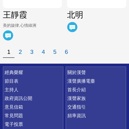
王靜霞
北明
美的旋律,心情綠洲
1
2
3
4
5
6
快速連結
經典榮耀
關於漢聲
節目表
漢聲廣播電臺
主持人
首長介紹
政府資訊公開
漢聲家族
意見信箱
交通指引
常見問題
頻率資訊
電子投票