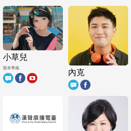
小草兒
樂來粵瘋
內克