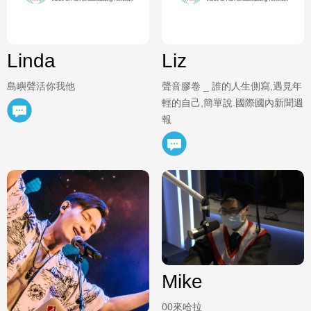
Linda
Liz
島嶼聲活你我他
聲音膠卷 _ 誰的人生側寫,遇見年
輕的自己,簡單說.國際國內新聞週
報
Mike
00來哈拉