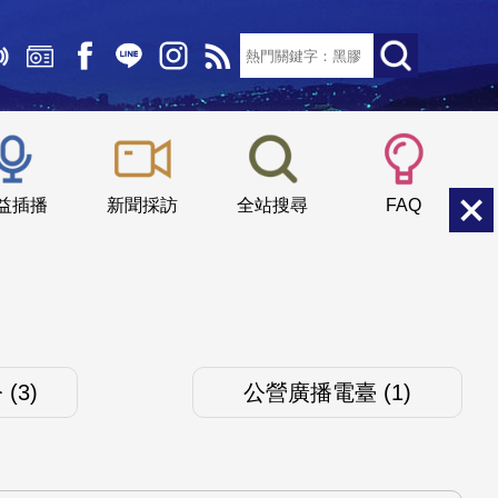
文字大小：
小
中
大
益插播
新聞採訪
全站搜尋
FAQ
(3)
公營廣播電臺 (1)