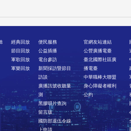
聽
經典回放
便民服務
官網友站連結
節目回放
公益插播
公營廣播電臺
軍歌回放
電台參訪
臺北國際社區廣
軍樂回放
新聞採訪暨節目
播電臺
訪談
中華職棒大聯盟
廣播訊號收聽量
身心障礙者權利
測
公約
黑膠唱片查詢
留言版
國防部退伍令線
上申請