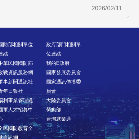
2026/02/11
國防部相關單位
政府部門相關單
連結
位連結
中華民國國防部
我的E政府
政戰資訊服務網
國家發展委員會
軍事新聞通訊社
國家通訊傳播委
青年日報社
員會
福利事業管理處
大陸委員會
國軍人才招募中
勞動部
心
台灣就業通
全民國防教育全
球資訊網