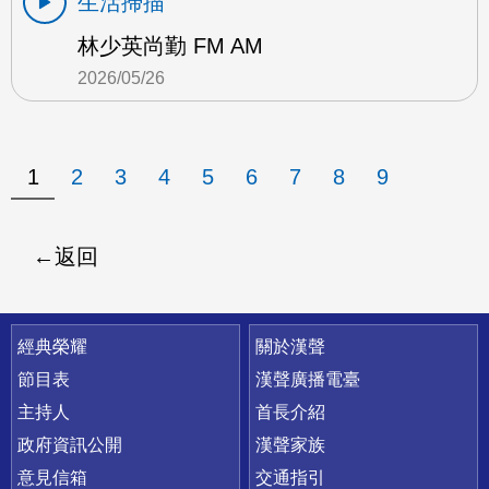
生活掃描
林少英尚勤 FM AM
2026/05/26
1
2
3
4
5
6
7
8
9
返回
快速連結
經典榮耀
關於漢聲
節目表
漢聲廣播電臺
主持人
首長介紹
政府資訊公開
漢聲家族
意見信箱
交通指引