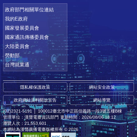
政府部門相關單位連結
我的E政府
國家發展委員會
國家通訊傳播委員會
大陸委員會
勞動部
台灣就業通
隱私權保護政策
網站安全政策
政府網站資料開放宣告
網站導覽
(02)2321-5191
│
100012臺北市中正區信義路一段3號五樓B棟
管理單位：漢聲電臺資訊部門
更新時間：2026/08/06 18:12
瀏覽人次：21,553,601
本網站為漢聲廣播電臺版權所有 © 2026