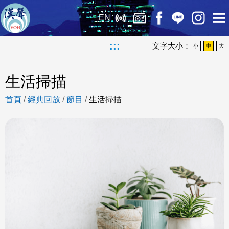
EN
:::
文字大小：
小
中
大
生活掃描
首頁
/
經典回放
/
節目
/
生活掃描