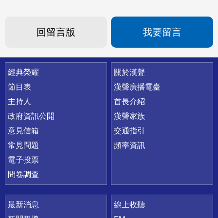
回留言版
我要留言
快速連結
經典榮耀
關於漢聲
節目表
漢聲廣播電臺
主持人
首長介紹
政府資訊公開
漢聲家族
意見信箱
交通指引
常見問題
頻率資訊
電子投票
問卷調查
最新消息
線上收聽