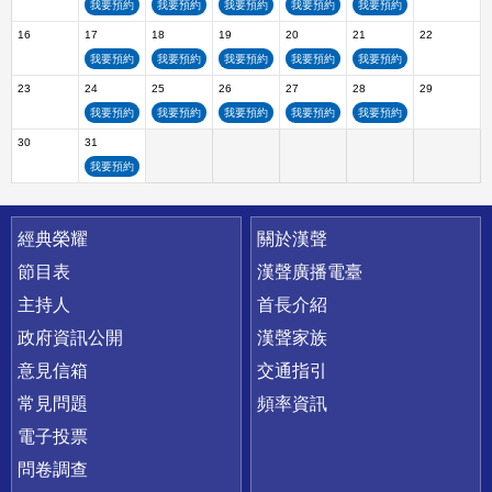
我要預約
我要預約
我要預約
我要預約
我要預約
16
17
18
19
20
21
22
我要預約
我要預約
我要預約
我要預約
我要預約
23
24
25
26
27
28
29
我要預約
我要預約
我要預約
我要預約
我要預約
30
31
我要預約
快速連結
經典榮耀
關於漢聲
節目表
漢聲廣播電臺
主持人
首長介紹
政府資訊公開
漢聲家族
意見信箱
交通指引
常見問題
頻率資訊
電子投票
問卷調查