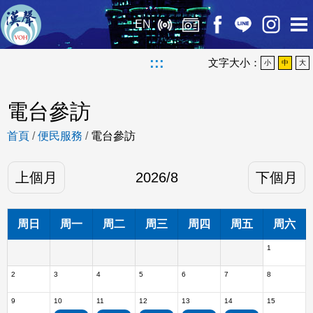
EN
:::
文字大小：
小
中
大
電台參訪
首頁
/
便民服務
/
電台參訪
上個月
2026
/
8
下個月
周日
周一
周二
周三
周四
周五
周六
1
2
3
4
5
6
7
8
9
10
11
12
13
14
15