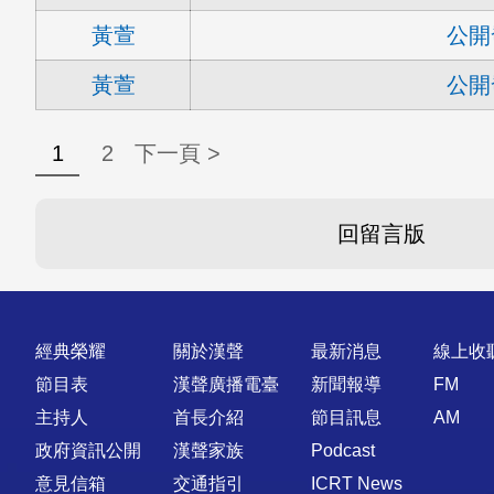
黃萱
公開
黃萱
公開
1
2
下一頁 >
回留言版
快速連結
經典榮耀
關於漢聲
最新消息
線上收
節目表
漢聲廣播電臺
新聞報導
FM
主持人
首長介紹
節目訊息
AM
政府資訊公開
漢聲家族
Podcast
意見信箱
交通指引
ICRT News