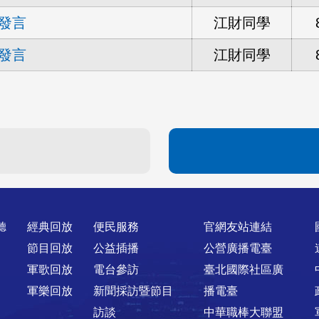
發言
江財同學
發言
江財同學
聽
經典回放
便民服務
官網友站連結
節目回放
公益插播
公營廣播電臺
軍歌回放
電台參訪
臺北國際社區廣
軍樂回放
新聞採訪暨節目
播電臺
訪談
中華職棒大聯盟