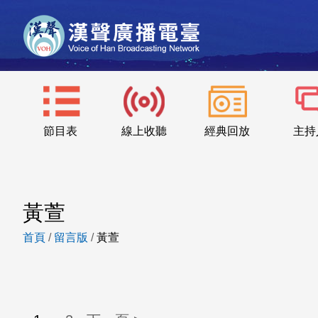
節目表
線上收聽
經典回放
主持
黃萱
首頁
/
留言版
/
黃萱