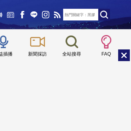
文字大小：
小
中
大
益插播
新聞採訪
全站搜尋
FAQ