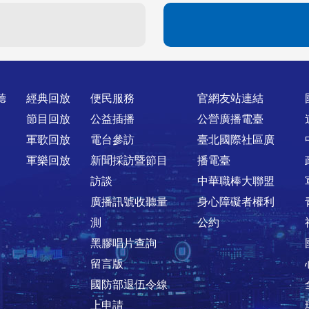
聽
經典回放
便民服務
官網友站連結
節目回放
公益插播
公營廣播電臺
軍歌回放
電台參訪
臺北國際社區廣
軍樂回放
新聞採訪暨節目
播電臺
訪談
中華職棒大聯盟
廣播訊號收聽量
身心障礙者權利
測
公約
黑膠唱片查詢
留言版
國防部退伍令線
上申請