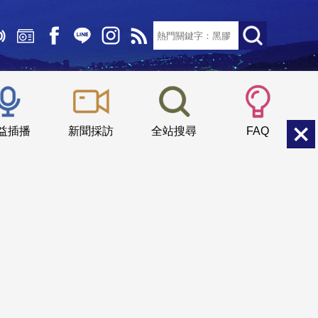
文字大小：
小
中
大
益插播
新聞採訪
全站搜尋
FAQ