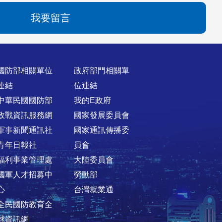
我要留言
國防部相關單位
政府部門相關單
連結
位連結
中華民國國防部
我的E政府
政戰資訊服務網
國家發展委員會
軍事新聞通訊社
國家通訊傳播委
青年日報社
員會
福利事業管理處
大陸委員會
國軍人才招募中
勞動部
心
台灣就業通
全民國防教育全
球資訊網