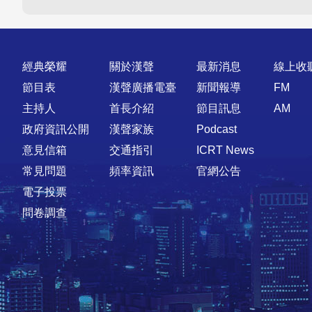
快速連結
經典榮耀
關於漢聲
最新消息
線上收
節目表
漢聲廣播電臺
新聞報導
FM
主持人
首長介紹
節目訊息
AM
政府資訊公開
漢聲家族
Podcast
意見信箱
交通指引
ICRT News
常見問題
頻率資訊
官網公告
電子投票
問卷調查