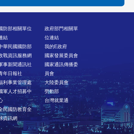
國防部相關單位
政府部門相關單
連結
位連結
中華民國國防部
我的E政府
政戰資訊服務網
國家發展委員會
軍事新聞通訊社
國家通訊傳播委
青年日報社
員會
福利事業管理處
大陸委員會
國軍人才招募中
勞動部
心
台灣就業通
全民國防教育全
球資訊網