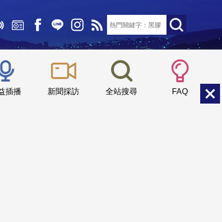
文字大小：
小
中
大
益插播
新聞採訪
全站搜尋
FAQ