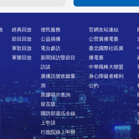
聽
經典回放
便民服務
官網友站連結
節目回放
公益插播
公營廣播電臺
軍歌回放
電台參訪
臺北國際社區廣
軍樂回放
新聞採訪暨節目
播電臺
訪談
中華職棒大聯盟
廣播訊號收聽量
身心障礙者權利
測
公約
黑膠唱片查詢
留言版
國防部退伍令線
上申請
行政院線上申辦