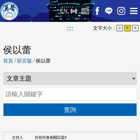
EN
:::
文字大小：
小
中
大
侯以蕾
首頁
/
留言版
/
侯以蕾
查詢
目前尚無相關話題!!