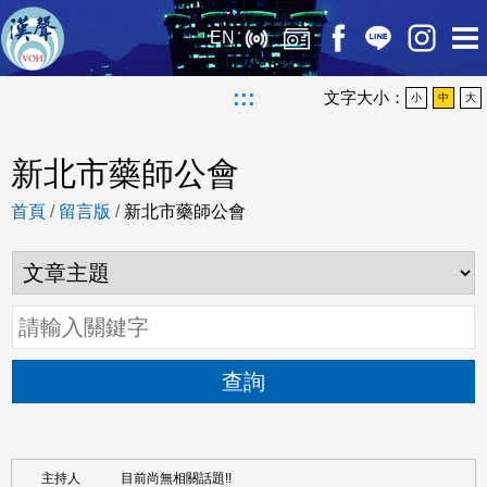
EN
:::
文字大小：
小
中
大
新北市藥師公會
首頁
/
留言版
/
新北市藥師公會
查詢
目前尚無相關話題!!