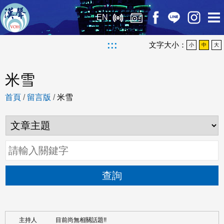
EN
:::
文字大小：
小
中
大
米雪
首頁
/
留言版
/
米雪
查詢
目前尚無相關話題!!