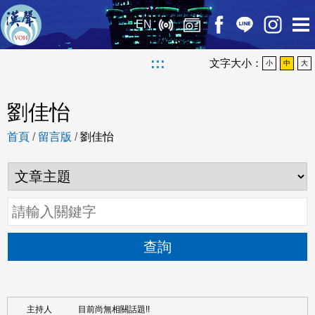
EN
:::
文字大小：
小
中
大
劉佳怡
首頁
/
留言版
/
劉佳怡
查詢
目前尚無相關話題!!