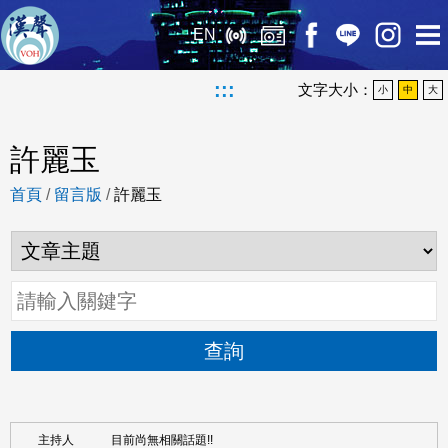
EN
:::
文字大小：
小
中
大
許麗玉
首頁
/
留言版
/
許麗玉
查詢
目前尚無相關話題!!