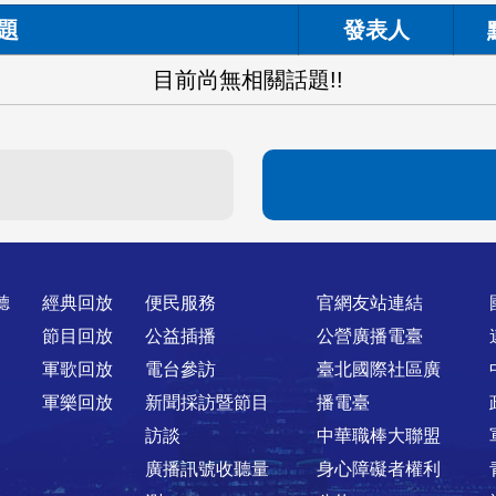
題
發表人
目前尚無相關話題!!
聽
經典回放
便民服務
官網友站連結
節目回放
公益插播
公營廣播電臺
軍歌回放
電台參訪
臺北國際社區廣
軍樂回放
新聞採訪暨節目
播電臺
訪談
中華職棒大聯盟
廣播訊號收聽量
身心障礙者權利