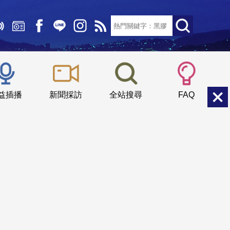
文字大小：
小
中
大
益插播
新聞採訪
全站搜尋
FAQ