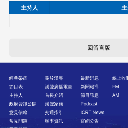
主持人
主
回留言版
快速連結
經典榮耀
關於漢聲
最新消息
線上收
節目表
漢聲廣播電臺
新聞報導
FM
主持人
首長介紹
節目訊息
AM
政府資訊公開
漢聲家族
Podcast
意見信箱
交通指引
ICRT News
常見問題
頻率資訊
官網公告