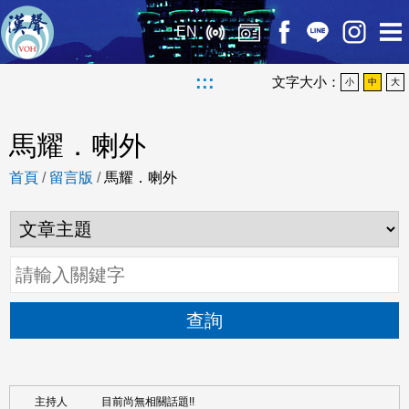
EN
:::
文字大小：
小
中
大
馬耀．喇外
首頁
/
留言版
/
馬耀．喇外
查詢
目前尚無相關話題!!