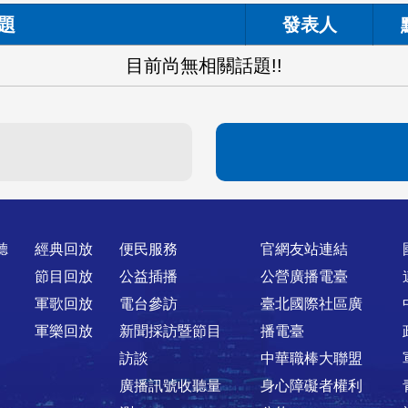
題
發表人
目前尚無相關話題!!
聽
經典回放
便民服務
官網友站連結
節目回放
公益插播
公營廣播電臺
軍歌回放
電台參訪
臺北國際社區廣
軍樂回放
新聞採訪暨節目
播電臺
訪談
中華職棒大聯盟
廣播訊號收聽量
身心障礙者權利