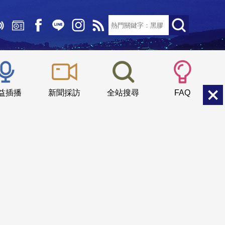
文字大小：
小
中
大
益插播
新聞採訪
全站搜尋
FAQ