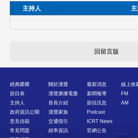
主持人
主
回留言版
快速連結
經典榮耀
關於漢聲
最新消息
線上收
節目表
漢聲廣播電臺
新聞報導
FM
主持人
首長介紹
節目訊息
AM
政府資訊公開
漢聲家族
Podcast
意見信箱
交通指引
ICRT News
常見問題
頻率資訊
官網公告