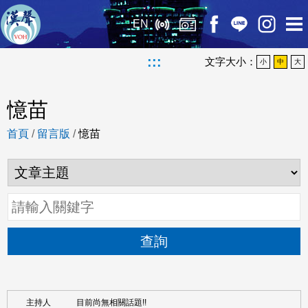
EN
:::
文字大小：
小
中
大
憶苗
首頁
/
留言版
/
憶苗
查詢
目前尚無相關話題!!