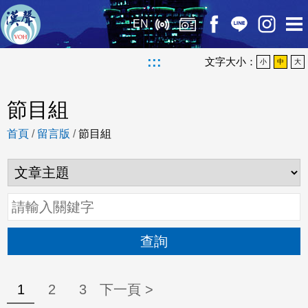
EN
:::
文字大小：
小
中
大
節目組
首頁
/
留言版
/
節目組
查詢
1
2
3
下一頁 >