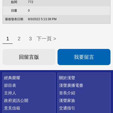
772
0
8/3/2022 5:13:38 PM
1
2
3
下一頁 >
回留言版
我要留言
快速連結
經典榮耀
關於漢聲
節目表
漢聲廣播電臺
主持人
首長介紹
政府資訊公開
漢聲家族
意見信箱
交通指引