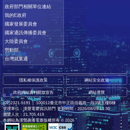
政府部門相關單位連結
我的E政府
國家發展委員會
國家通訊傳播委員會
大陸委員會
勞動部
台灣就業通
隱私權保護政策
網站安全政策
政府網站資料開放宣告
網站導覽
(02)2321-5191
│
100012臺北市中正區信義路一段3號五樓B棟
管理單位：漢聲電臺資訊部門
更新時間：2026/08/09 13:30
瀏覽人次：21,705,419
本網站為漢聲廣播電臺版權所有 © 2026