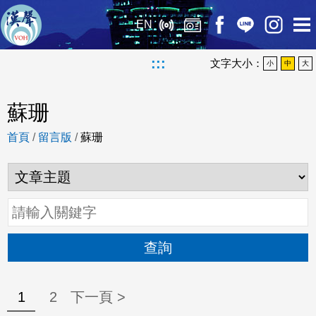
EN
:::
文字大小：
小
中
大
蘇珊
首頁
/
留言版
/
蘇珊
查詢
1
2
下一頁 >