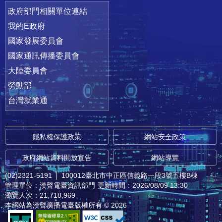
政府部門相關單位連結
我的E政府
國家發展委員會
國家通訊傳播委員會
大陸委員會
勞動部
台灣就業通
隱私權保護政策
網站安全政策
政府網站資料開放宣告
網站導覽
(02)2321-5191
│
100012臺北市中正區信義路一段3號五樓B棟
管理單位：漢聲電臺資訊部門
更新時間：2026/08/09 13:30
瀏覽人次：21,718,969
本網站為漢聲廣播電臺版權所有 © 2026