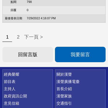
798
0
7/29/2022 4:16:07 PM
1
2
下一頁 >
回留言版
我要留言
快速連結
經典榮耀
關於漢聲
節目表
漢聲廣播電臺
主持人
首長介紹
政府資訊公開
漢聲家族
意見信箱
交通指引