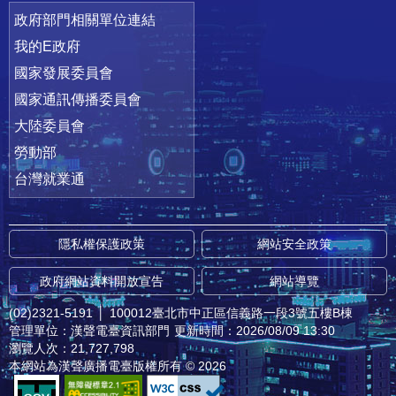
政府部門相關單位連結
我的E政府
國家發展委員會
國家通訊傳播委員會
大陸委員會
勞動部
台灣就業通
隱私權保護政策
網站安全政策
政府網站資料開放宣告
網站導覽
(02)2321-5191
│
100012臺北市中正區信義路一段3號五樓B棟
管理單位：漢聲電臺資訊部門
更新時間：2026/08/09 13:30
瀏覽人次：21,727,798
本網站為漢聲廣播電臺版權所有 © 2026