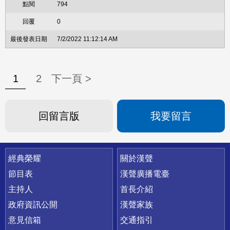
794
0
7/2/2022 11:12:14 AM
1
2
下一頁 >
回留言版
我要留言
快速連結
經典榮耀
關於漢聲
節目表
漢聲廣播電臺
主持人
首長介紹
政府資訊公開
漢聲家族
意見信箱
交通指引