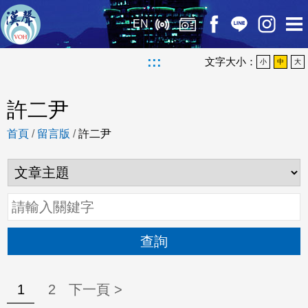
EN
:::
文字大小：
小
中
大
許二尹
首頁
/
留言版
/
許二尹
查詢
1
2
下一頁 >