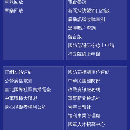
軍歌回放
電台參訪
軍樂回放
新聞採訪暨節目訪談
廣播訊號收聽量測
黑膠唱片查詢
留言版
國防部退伍令線上申請
行政院線上申辦
官網友站連結
國防部相關單位連結
公營廣播電臺
中華民國國防部
臺北國際社區廣播電臺
政戰資訊服務網
中華職棒大聯盟
軍事新聞通訊社
身心障礙者權利公約
青年日報社
福利事業管理處
國軍人才招募中心