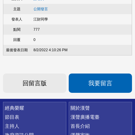
公開發言
江財同學
777
0
8/2/2022 4:10:26 PM
回留言版
我要留言
快速連結
經典榮耀
關於漢聲
節目表
漢聲廣播電臺
主持人
首長介紹