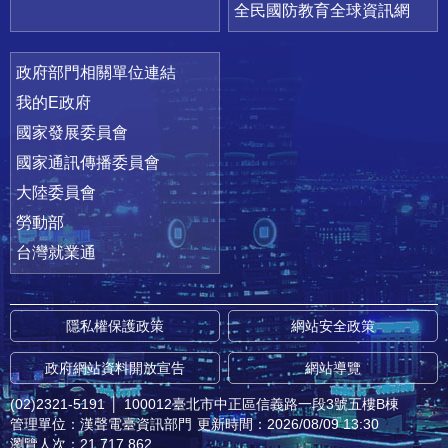
全民國防教育全球資訊網
政府部門相關單位連結
我的E政府
國家發展委員會
國家通訊傳播委員會
大陸委員會
勞動部
台灣就業通
隱私權保護政策
網站安全政策
政府網站資料開放宣告
網站導覽
(02)2321-5191
│
100012臺北市中正區信義路一段3號五樓B棟
管理單位：漢聲電臺資訊部門
更新時間：2026/08/09 13:30
瀏覽人次：21,717,862