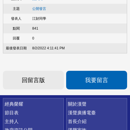
公開發言
江財同學
841
0
8/2/2022 4:11:41 PM
回留言版
我要留言
快速連結
經典榮耀
關於漢聲
節目表
漢聲廣播電臺
主持人
首長介紹