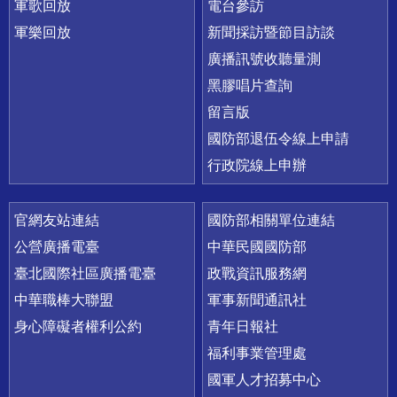
軍歌回放
電台參訪
軍樂回放
新聞採訪暨節目訪談
廣播訊號收聽量測
黑膠唱片查詢
留言版
國防部退伍令線上申請
行政院線上申辦
官網友站連結
國防部相關單位連結
公營廣播電臺
中華民國國防部
臺北國際社區廣播電臺
政戰資訊服務網
中華職棒大聯盟
軍事新聞通訊社
身心障礙者權利公約
青年日報社
福利事業管理處
國軍人才招募中心