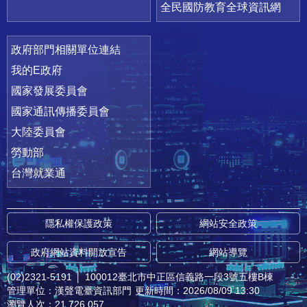
全民國防教育全球資訊網
政府部門相關單位連結
我的E政府
國家發展委員會
國家通訊傳播委員會
大陸委員會
勞動部
台灣就業通
隱私權保護政策
網站安全政策
政府網站資料開放宣告
網站導覽
(02)2321-5191
│
100012臺北市中正區信義路一段3號五樓B棟
管理單位：漢聲電臺資訊部門
更新時間：2026/08/09 13:30
瀏覽人次：21,726,057