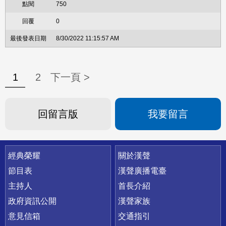
750
0
8/30/2022 11:15:57 AM
1
2
下一頁 >
回留言版
我要留言
快速連結
經典榮耀
關於漢聲
節目表
漢聲廣播電臺
主持人
首長介紹
政府資訊公開
漢聲家族
意見信箱
交通指引