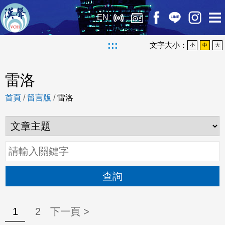
EN
:::
文字大小：
小
中
大
雷洛
首頁
/
留言版
/
雷洛
查詢
1
2
下一頁 >