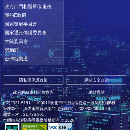
政府部門相關單位連結
我的E政府
國家發展委員會
國家通訊傳播委員會
大陸委員會
勞動部
台灣就業通
隱私權保護政策
網站安全政策
政府網站資料開放宣告
網站導覽
(02)2321-5191
│
100012臺北市中正區信義路一段3號五樓B棟
管理單位：漢聲電臺資訊部門
更新時間：2026/08/09 13:30
瀏覽人次：21,726,301
本網站為漢聲廣播電臺版權所有 © 2026