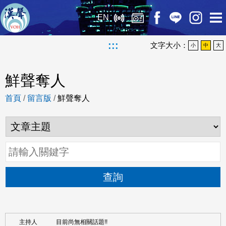
EN
:::
文字大小：
小
中
大
鮮聲奪人
首頁
/
留言版
/
鮮聲奪人
查詢
目前尚無相關話題!!