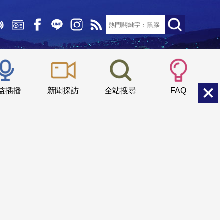
文字大小：
小
中
大
益插播
新聞採訪
全站搜尋
FAQ