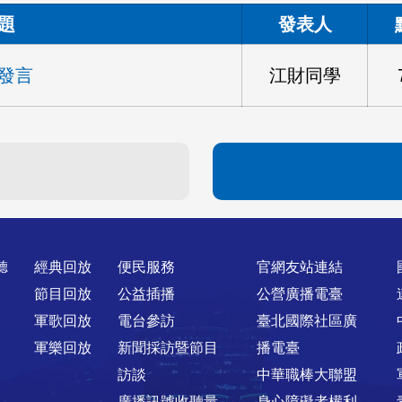
題
發表人
發言
江財同學
聽
經典回放
便民服務
官網友站連結
節目回放
公益插播
公營廣播電臺
軍歌回放
電台參訪
臺北國際社區廣
軍樂回放
新聞採訪暨節目
播電臺
訪談
中華職棒大聯盟
廣播訊號收聽量
身心障礙者權利