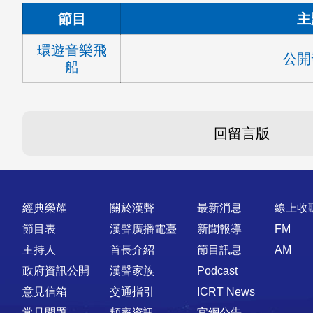
節目
主
環遊音樂飛
公開
船
回留言版
快速連結
經典榮耀
關於漢聲
最新消息
線上收
節目表
漢聲廣播電臺
新聞報導
FM
主持人
首長介紹
節目訊息
AM
政府資訊公開
漢聲家族
Podcast
意見信箱
交通指引
ICRT News
常見問題
頻率資訊
官網公告