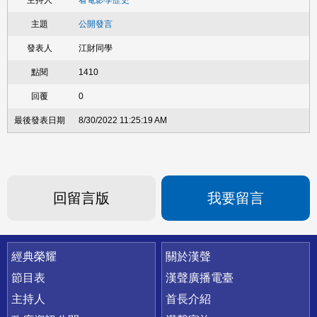
看電影學歷史
公開發言
江財同學
1410
0
8/30/2022 11:25:19 AM
回留言版
我要留言
快速連結
經典榮耀
關於漢聲
節目表
漢聲廣播電臺
主持人
首長介紹