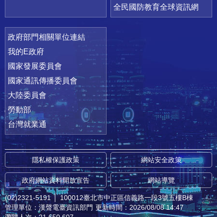
全民國防教育全球資訊網
政府部門相關單位連結
我的E政府
國家發展委員會
國家通訊傳播委員會
大陸委員會
勞動部
台灣就業通
隱私權保護政策
網站安全政策
政府網站資料開放宣告
網站導覽
(02)2321-5191
│
100012臺北市中正區信義路一段3號五樓B棟
管理單位：漢聲電臺資訊部門
更新時間：2026/08/08 14:47