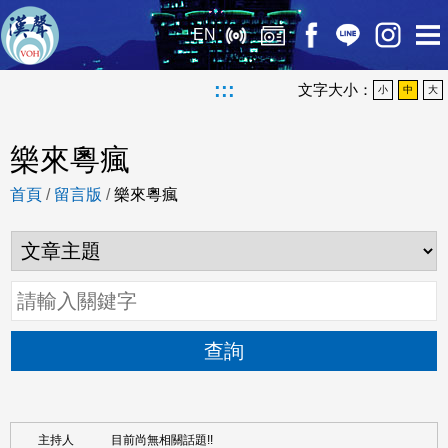
EN
:::
文字大小：
小
中
大
樂來粵瘋
首頁
/
留言版
/
樂來粵瘋
查詢
目前尚無相關話題!!