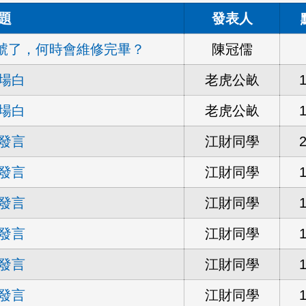
題
發表人
訊號了，何時會維修完畢？
陳冠儒
場白
老虎公畝
場白
老虎公畝
發言
江財同學
發言
江財同學
發言
江財同學
發言
江財同學
發言
江財同學
發言
江財同學