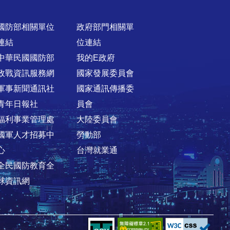
國防部相關單位
政府部門相關單
連結
位連結
中華民國國防部
我的E政府
政戰資訊服務網
國家發展委員會
軍事新聞通訊社
國家通訊傳播委
青年日報社
員會
福利事業管理處
大陸委員會
國軍人才招募中
勞動部
心
台灣就業通
全民國防教育全
球資訊網