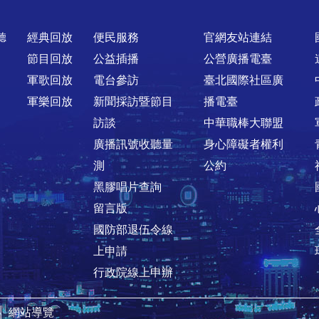
聽
經典回放
便民服務
官網友站連結
節目回放
公益插播
公營廣播電臺
軍歌回放
電台參訪
臺北國際社區廣
軍樂回放
新聞採訪暨節目
播電臺
訪談
中華職棒大聯盟
廣播訊號收聽量
身心障礙者權利
測
公約
黑膠唱片查詢
留言版
國防部退伍令線
上申請
行政院線上申辦
│
網站導覽