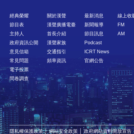
快速連結
經典榮耀
關於漢聲
最新消息
線上收
節目表
漢聲廣播電臺
新聞報導
FM
主持人
首長介紹
節目訊息
AM
政府資訊公開
漢聲家族
Podcast
意見信箱
交通指引
ICRT News
常見問題
頻率資訊
官網公告
電子投票
問卷調查
隱私權保護政策
│
網站安全政策
│
政府網站資料開放宣告