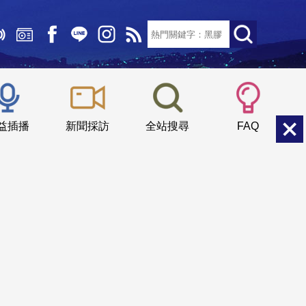
文字大小：
小
中
大
益插播
新聞採訪
全站搜尋
FAQ