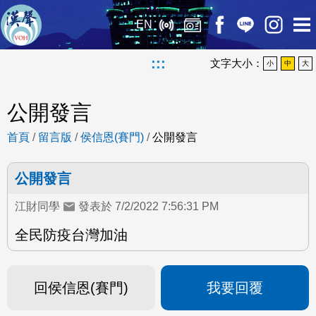
EN
:::
文字大小：
小
中
大
公開發言
首頁
/
留言版
/
侯信恩(賽門)
/
公開發言
公開發言
江財同學
發表於 7/2/2022 7:56:31 PM
全民防疫台灣加油
回侯信恩(賽門)
我要回覆