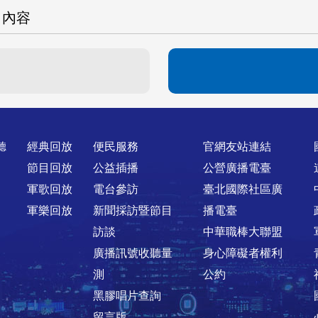
目內容
聽
經典回放
便民服務
官網友站連結
節目回放
公益插播
公營廣播電臺
軍歌回放
電台參訪
臺北國際社區廣
軍樂回放
新聞採訪暨節目
播電臺
訪談
中華職棒大聯盟
廣播訊號收聽量
身心障礙者權利
測
公約
黑膠唱片查詢
留言版