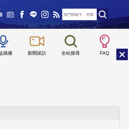
文字大小：
小
中
大
益插播
新聞採訪
全站搜尋
FAQ