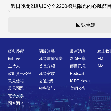
週日晚間21點10分至2200聽見陽光的心跳節
回魏曉婕
快速連結
經典榮耀
關於漢聲
最新消息
線上收
節目表
漢聲廣播電臺
新聞報導
FM
主持人
首長介紹
節目訊息
AM
政府資訊公開
漢聲家族
Podcast
意見信箱
交通指引
ICRT News
常見問題
頻率資訊
官網公告
電子投票
問卷調查