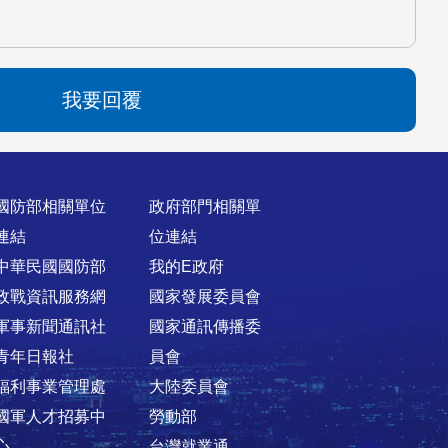
我要回覆
國防部相關單位
政府部門相關單
連結
位連結
中華民國國防部
我的E政府
政戰資訊服務網
國家發展委員會
軍事新聞通訊社
國家通訊傳播委
青年日報社
員會
福利事業管理處
大陸委員會
國軍人才招募中
勞動部
心
台灣就業通