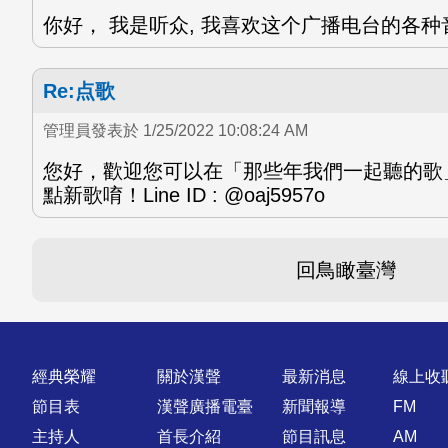
你好， 我是听众, 我喜欢这个广播电台的各
Re:点歌
管理員發表於 1/25/2022 10:08:24 AM
您好，歡迎您可以在「那些年我們一起聽的歌」節
點新歌唷！Line ID : @oaj5957o
回鳥瞰臺灣
快速連結
經典榮耀
關於漢聲
最新消息
線上收
節目表
漢聲廣播電臺
新聞報導
FM
主持人
首長介紹
節目訊息
AM