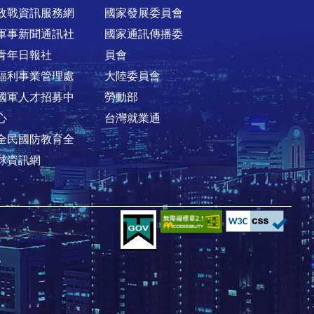
政戰資訊服務網
國家發展委員會
軍事新聞通訊社
國家通訊傳播委
青年日報社
員會
福利事業管理處
大陸委員會
國軍人才招募中
勞動部
心
台灣就業通
全民國防教育全
球資訊網