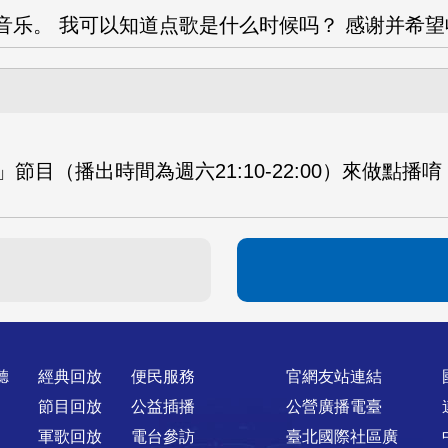
种音乐。 我可以知道点歌是什么时候吗？ 感谢并希
目（播出時間為週六21:10-22:00）來做點
聽
經典回放
便民服務
官網友站連結
節目回放
公益插播
公營廣播電臺
軍歌回放
電台參訪
臺北國際社區廣