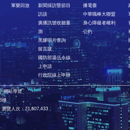
軍樂回放
新聞採訪暨節目
播電臺
訪談
中華職棒大聯盟
廣播訊號收聽量
身心障礙者權利
測
公約
黑膠唱片查詢
留言版
國防部退伍令線
上申請
行政院線上申辦
│
網站導覽
B棟
8
瀏覽人次：21,607,433