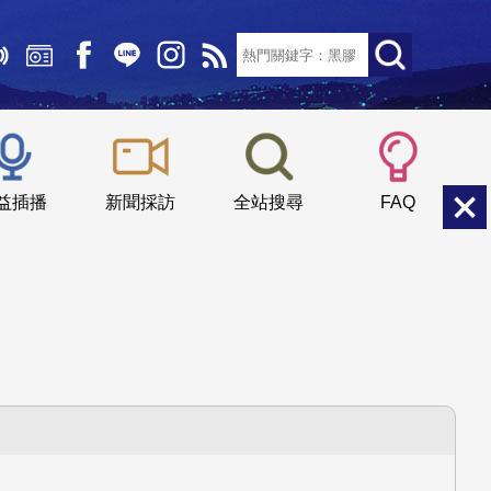
文字大小：
小
中
大
益插播
新聞採訪
全站搜尋
FAQ