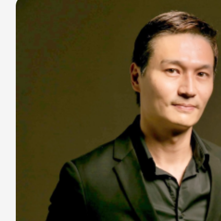
分享
分享
至
至
Fac
Line
eBo
ok