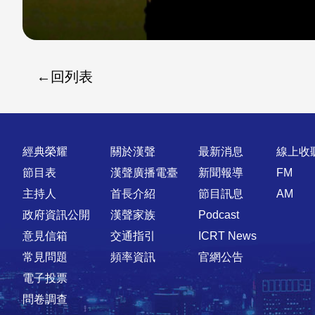
回列表
快速連結
經典榮耀
關於漢聲
最新消息
線上收
節目表
漢聲廣播電臺
新聞報導
FM
主持人
首長介紹
節目訊息
AM
政府資訊公開
漢聲家族
Podcast
意見信箱
交通指引
ICRT News
常見問題
頻率資訊
官網公告
電子投票
問卷調查