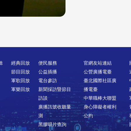
聽
經典回放
便民服務
官網友站連結
節目回放
公益插播
公營廣播電臺
軍歌回放
電台參訪
臺北國際社區廣
軍樂回放
新聞採訪暨節目
播電臺
訪談
中華職棒大聯盟
廣播訊號收聽量
身心障礙者權利
測
公約
黑膠唱片查詢