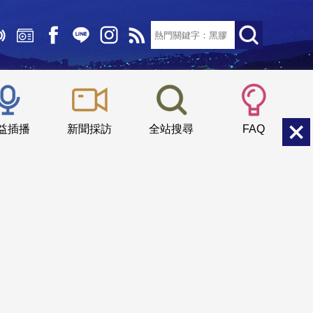
文字大小：
小
中
大
益插播
新聞採訪
全站搜尋
FAQ