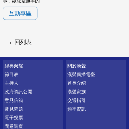
事，皺紋是無辜的
互動專區
回列表
快速連結
經典榮耀
關於漢聲
節目表
漢聲廣播電臺
主持人
首長介紹
政府資訊公開
漢聲家族
意見信箱
交通指引
常見問題
頻率資訊
電子投票
問卷調查