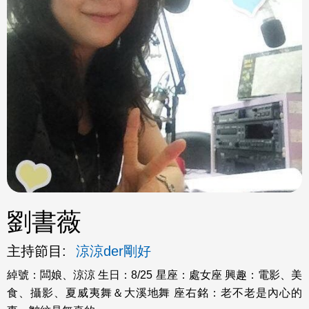
ok
劉書薇
主持節目:
涼涼der剛好
綽號：闆娘、涼涼 生日：8/25 星座：處女座 興趣：電影、美
食、攝影、夏威夷舞＆大溪地舞 座右銘：老不老是內心的