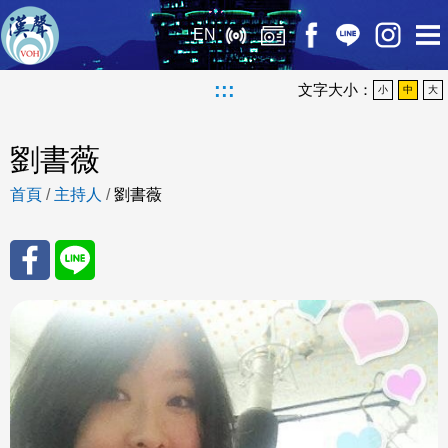
EN
:::
文字大小：
小
中
大
劉書薇
首頁
/
主持人
/
劉書薇
分享
分享
至
至
Fac
Line
eBo