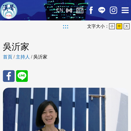
EN
:::
文字大小：
小
中
大
吳沂家
首頁
/
主持人
/
吳沂家
分享
分享
至
至
Fac
Line
eBo