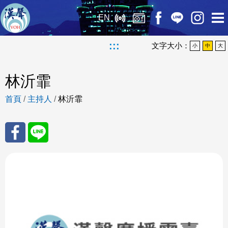
EN
:::
文字大小：
小
中
大
林沂霏
首頁
/
主持人
/
林沂霏
分享
分享
至
至
Fac
Line
eBo