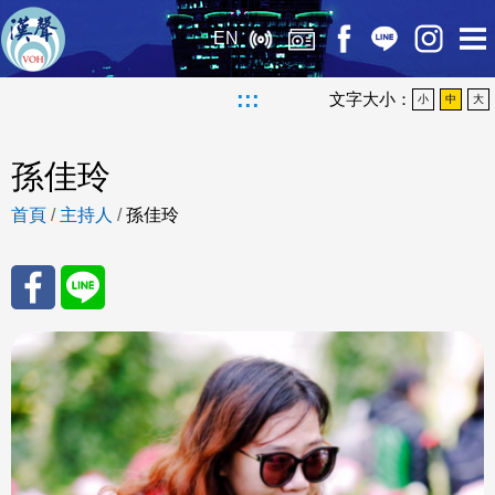
EN
:::
文字大小：
小
中
大
孫佳玲
首頁
/
主持人
/
孫佳玲
分享
分享
至
至
Fac
Line
eBo