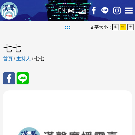
EN
:::
文字大小：
小
中
大
七七
首頁
/
主持人
/
七七
分享
分享
至
至
Fac
Line
eBo