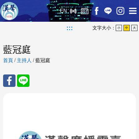
EN
:::
文字大小：
小
中
大
藍冠庭
首頁
/
主持人
/
藍冠庭
分享
分享
至
至
Fac
Line
eBo