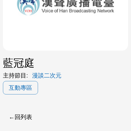
ok
藍冠庭
主持節目:
漫談二次元
互動專區
回列表