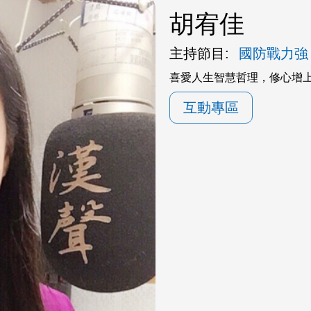
胡宥佳
主持節目:
國防戰力強
喜愛人生智慧哲理，修心增
互動專區