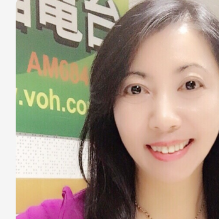
分享
分享
至
至
Fac
Line
eBo
ok