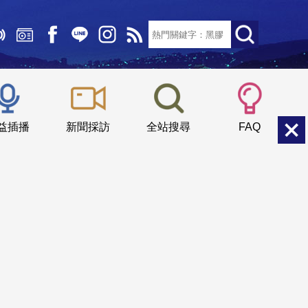
文字大小：
小
中
大
益插播
新聞採訪
全站搜尋
FAQ