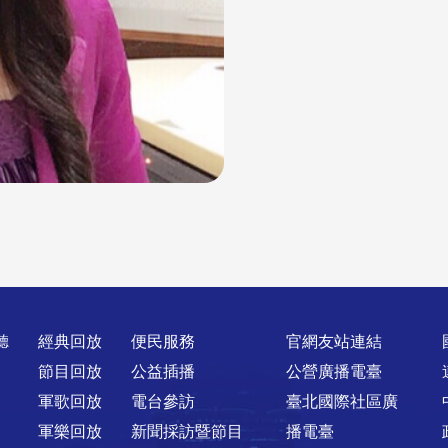
聽
經典回放
便民服務
官網友站連結
節目回放
公益插播
公營廣播電臺
軍歌回放
電台參訪
臺北國際社區廣
軍樂回放
新聞採訪暨節目
播電臺