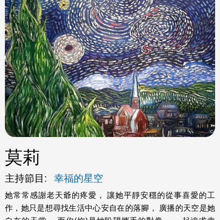
ok
莫莉
主持節目:
幸福的星空
她常常感謝老天爺的疼愛， 讓她平靜安穩的從事喜愛的工
作，她只是想尋找生活中心安自在的落腳， 廣播的天空是她