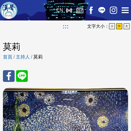
EN
:::
文字大小：
小
中
大
莫莉
首頁
/
主持人
/
莫莉
分享
分享
至
至
Fac
Line
eBo