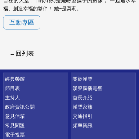
自在的天堂， 而你(妳)是她盼望攜手的對像， 一起追求幸
福、創造幸福的夥伴！ 她~是莫莉。
互動專區
回列表
快速連結
經典榮耀
關於漢聲
節目表
漢聲廣播電臺
主持人
首長介紹
政府資訊公開
漢聲家族
意見信箱
交通指引
常見問題
頻率資訊
電子投票