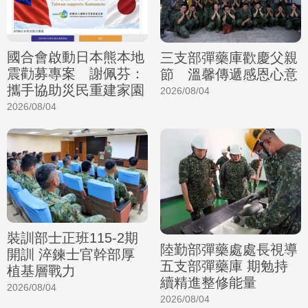
國合會啟動日本熊本地
三支部彈藥庫歡慶父親
震勸募專案 謝佩芬：
節 溫馨傳遞感恩心意
攜手協助災民重建家園
2026/08/04
2026/08/04
裝訓部士正班115-2期
陸勤部彈藥處處長視導
開訓 淬鍊士官幹部厚
五支部彈藥庫 期勉持
植基層戰力
續精進整修能量
2026/08/04
2026/08/04