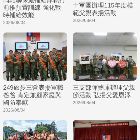
高雄聯保廠補給庫執行
十軍團辦理115年度模
前推預置訓練 強化戰
範父親表揚活動
時補給效能
2026/08/04
2026/08/04
249旅步三營表揚軍職
三支部彈藥庫辦理父親
爸爸 肯定兼顧家庭與
節活動 弘揚父愛恩澤
國防奉獻
2026/08/04
2026/08/04