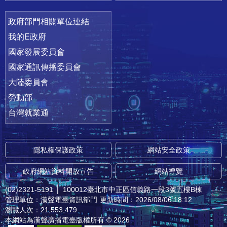
政府部門相關單位連結
我的E政府
國家發展委員會
國家通訊傳播委員會
大陸委員會
勞動部
台灣就業通
隱私權保護政策
網站安全政策
政府網站資料開放宣告
網站導覽
(02)2321-5191
│
100012臺北市中正區信義路一段3號五樓B棟
管理單位：漢聲電臺資訊部門
更新時間：2026/08/06 18:12
瀏覽人次：21,553,479
本網站為漢聲廣播電臺版權所有 © 2026