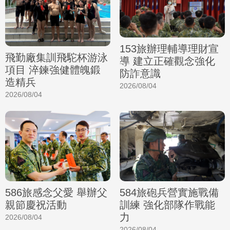
153旅辦理輔導理財宣
飛勤廠集訓飛駝杯游泳
導 建立正確觀念強化
項目 淬鍊強健體魄鍛
防詐意識
造精兵
2026/08/04
2026/08/04
586旅感念父愛 舉辦父
584旅砲兵營實施戰備
親節慶祝活動
訓練 強化部隊作戰能
力
2026/08/04
2026/08/04