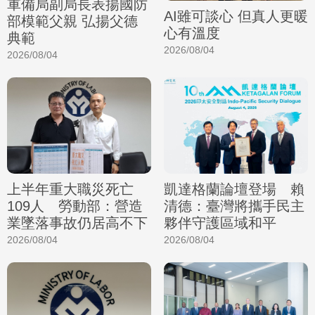
軍備局副局長表揚國防
AI雖可談心 但真人更暖
部模範父親 弘揚父德
心有溫度
典範
2026/08/04
2026/08/04
上半年重大職災死亡
凱達格蘭論壇登場 賴
109人 勞動部：營造
清德：臺灣將攜手民主
業墜落事故仍居高不下
夥伴守護區域和平
2026/08/04
2026/08/04