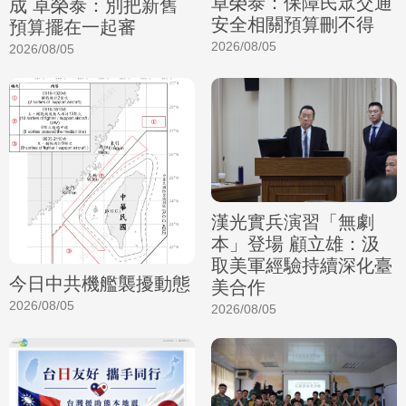
卓榮泰：保障民眾交通
成 卓榮泰：別把新舊
安全相關預算刪不得
預算擺在一起審
2026/08/05
2026/08/05
漢光實兵演習「無劇
本」登場 顧立雄：汲
取美軍經驗持續深化臺
今日中共機艦襲擾動態
美合作
2026/08/05
2026/08/05