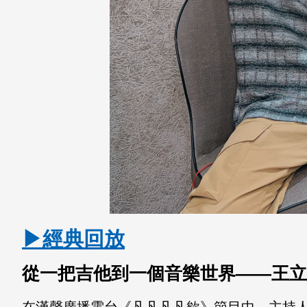
▶經典回放
從一把吉他到一個音樂世界——王立
在漢聲廣播電台《凡凡凡凡欸》節目中，主持