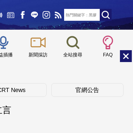
文字大小：
小
中
大
益插播
新聞採訪
全站搜尋
FAQ
CRT News
官網公告
立言