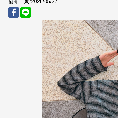
發布日期:
2026/05/27
分享
分享
至
至
Fac
Line
eBo
ok