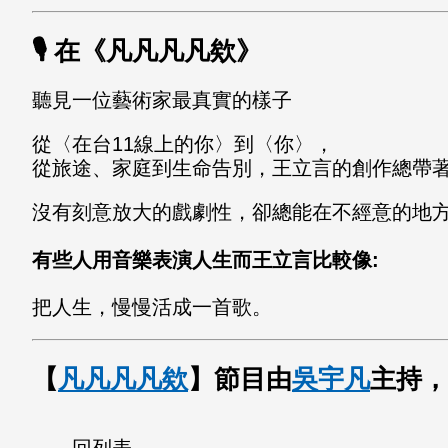
🎙️ 在《凡凡凡凡欸》
聽見一位藝術家最真實的樣子
從〈在台11線上的你〉到〈你〉，
從旅途、家庭到生命告別，王立言的創作總帶
沒有刻意放大的戲劇性，卻總能在不經意的地
有些人用音樂表演人生而王立言比較像:
把人生，慢慢活成一首歌。
【
凡凡凡凡欸
】節目由
吳宇凡
主持，