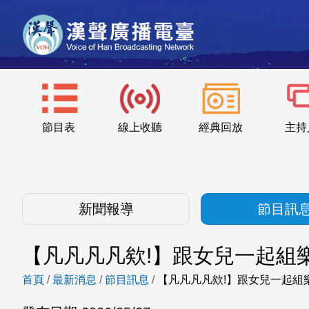
節目表
線上收聽
經典回放
主持
新聞報導
節目訊
【凡凡凡凡欸!】跟女兒一起組樂
首頁
/
最新消息
/
節目訊息
/
【凡凡凡凡欸!】跟女兒一起組樂