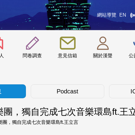
網站導覽
EN
:::
人
問卷調查
意見信箱
關於漢聲
公
息
Podcast
I
團，獨自完成七次音樂環島ft.王
團，獨自完成七次音樂環島ft.王立言