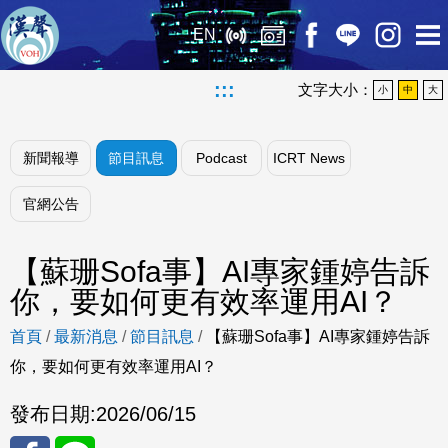
EN
:::
文字大小：
小
中
大
新聞報導
節目訊息
Podcast
ICRT News
官網公告
【蘇珊Sofa事】AI專家鍾婷告訴
你，要如何更有效率運用AI？
首頁
/
最新消息
/
節目訊息
/
【蘇珊Sofa事】AI專家鍾婷告訴
你，要如何更有效率運用AI？
發布日期:
2026/06/15