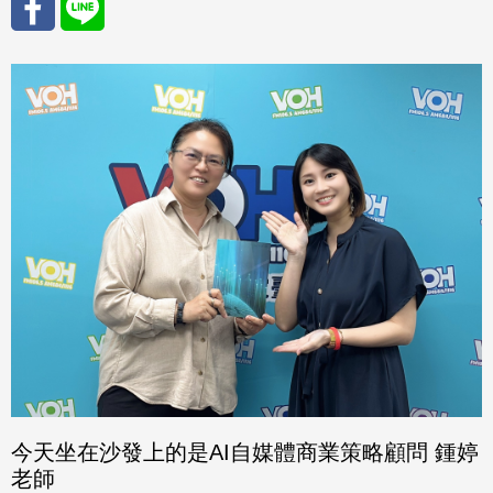
分享
分享
至
至
Fac
Line
eBo
ok
今天坐在沙發上的是AI自媒體商業策略顧問 鍾婷
老師